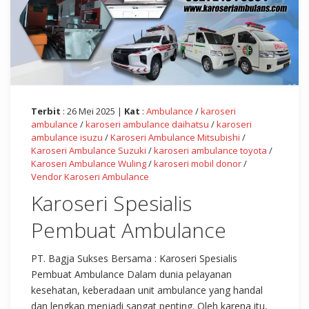
Terbit
: 26 Mei 2025 |
Kat
:
Ambulance
/
karoseri
ambulance
/
karoseri ambulance daihatsu
/
karoseri
ambulance isuzu
/
Karoseri Ambulance Mitsubishi
/
Karoseri Ambulance Suzuki
/
karoseri ambulance toyota
/
Karoseri Ambulance Wuling
/
karoseri mobil donor
/
Vendor Karoseri Ambulance
Karoseri Spesialis
Pembuat Ambulance
PT. Bagja Sukses Bersama : Karoseri Spesialis
Pembuat Ambulance Dalam dunia pelayanan
kesehatan, keberadaan unit ambulance yang handal
dan lengkap menjadi sangat penting. Oleh karena itu,