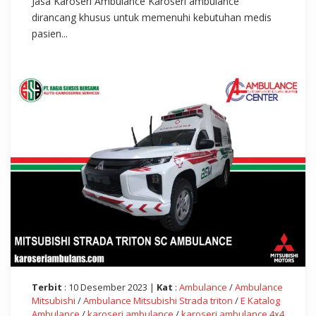
Jasa Karoseri Ambulance Karoseri ambulance
dirancang khusus untuk memenuhi kebutuhan medis
pasien...
Terbit
: 10 Desember 2023 |
Kat
:
Ambulance
/
Ambulance
Mitsubishi
/
Ambulance Mitsubishi Strada triton
/
E Katalog
Ambulance
/
karoseri ambulance
/
karoseri ambulance 4x4