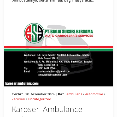
pembuatannya, serta manfaat bagi masyarakat...
Terbit
: 30 Desember 2024 |
Kat
:
ambulans
/
Automotive
/
karoseri
/
Uncategorized
Karoseri Ambulance