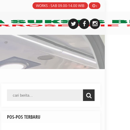
WORKS : SAB 09.00-14.00 WIB
:
POS-POS TERBARU