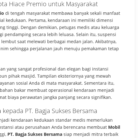
ota Hiace Premio untuk Masyarakat
io
di tengah masyarakat membawa banyak sekali manfaat
l kedukaan. Pertama, kendaraan ini memiliki dimensi
ang tinggi. Dengan demikian, petugas medis atau keluarga
 pendamping secara lebih leluasa. Selain itu, suspensi
 lembut saat melewati berbagai medan jalan. Akibatnya,
inim sehingga perjalanan jauh menuju pemakaman tetap
an yang sangat profesional dan elegan bagi instansi
upun pihak masjid. Tampilan eksteriornya yang mewah
ayanan sosial Anda di mata masyarakat. Sementara itu,
t bahan bakar membuat operasional kendaraan menjadi
mat biaya perawatan jangka panjang secara signifikan.
a kepada PT. Bagja Sukses Bersama
jadi kendaraan kedukaan standar medis memerlukan
a instansi atau perusahaan Anda berencana membuat
Mobil
ggi,
PT. Bagja Sukses Bersama
siap menjadi mitra terbaik