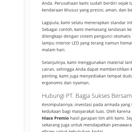
Anda. Perusahaan kami sudah berdiri sejak t
kendaraan khusus yang presisi, aman, dan be
Lagipula, kami selalu menerapkan standar int
Sebagai contoh, kami memasang landasan ke
dilengkapi dengan sistem pengunci otomatis
lampu interior LED yang terang namun hema
malam hari.
Selanjutnya, kami menggunakan material lant
cairan, sehingga Anda dapat membersihkan ka
penting, kami juga menyediakan tempat dud
ergonomis dan nyaman.
Hubungi PT. Bagja Sukses Bersama
Kesimpulannya, investasi pada armada yang t
kedukaan bagi masyarakat luas. Oleh karena 
Hiace Premio
hasil garapan tim ahli kami. S
sekarang juga untuk mendapatkan penawaran 
efisien untuk kebutuhan Anda!