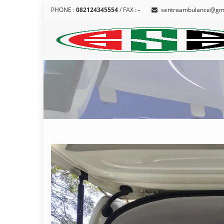
PHONE :
082124345554
/ FAX :
-
sentraambulance@gm