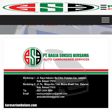
Home
ambulans
Ambulans Daihatsu