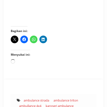
Karoseri Ambulance Mitsubishi Strada Triton
Bagikan ini:
Menyukai ini:
Memuat...
ambulance strada
ambulance triton
ambullance 4x4
karoseri ambulance