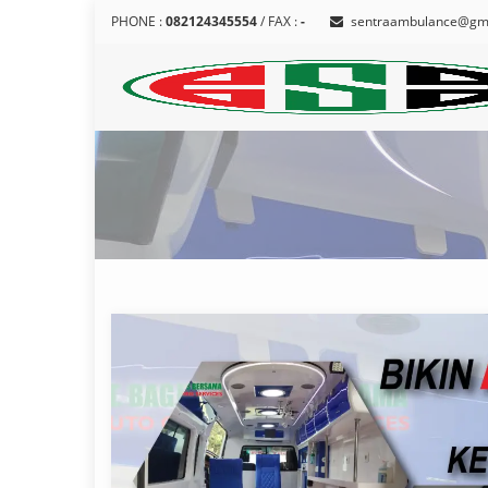
PHONE :
082124345554
/ FAX :
-
sentraambulance@gm