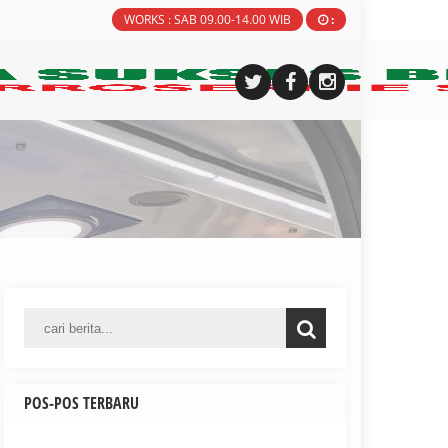
WORKS : SAB 09.00-14.00 WIB
:
POS-POS TERBARU