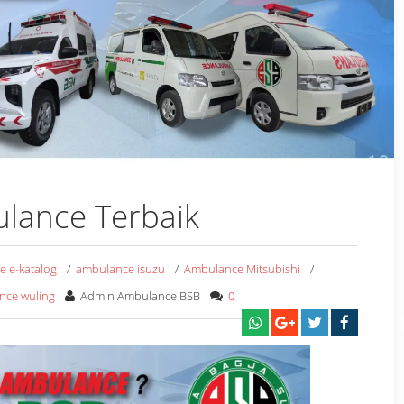
lance Terbaik
 e-katalog
/
ambulance isuzu
/
Ambulance Mitsubishi
/
nce wuling
Admin Ambulance BSB
0