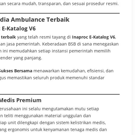
kan secara mudah, transparan, dan sesuai prosedur resmi.
edia Ambulance Terbaik
c E-Katalog V6
terbaik
yang telah resmi tayang di
Inaproc E-Katalog V6
,
dan jasa pemerintah. Keberadaan BSB di sana menegaskan
stem ini memudahkan setiap instansi pemerintah memilih
tender yang panjang.
 Sukses Bersama
menawarkan kemudahan, efisiensi, dan
ligus memastikan seluruh produk memenuhi standar
s Medis Premium
perusahaan ini selalu mengutamakan mutu setiap
an teliti menggunakan material unggulan dan
ap unit dilengkapi dengan sistem kelistrikan medis,
ruang ergonomis untuk kenyamanan tenaga medis dan