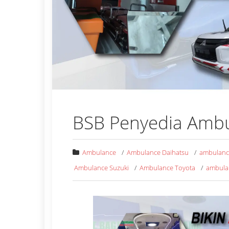
BSB Penyedia Ambu
Ambulance
/
Ambulance Daihatsu
/
ambulance
Ambulance Suzuki
/
Ambulance Toyota
/
ambula