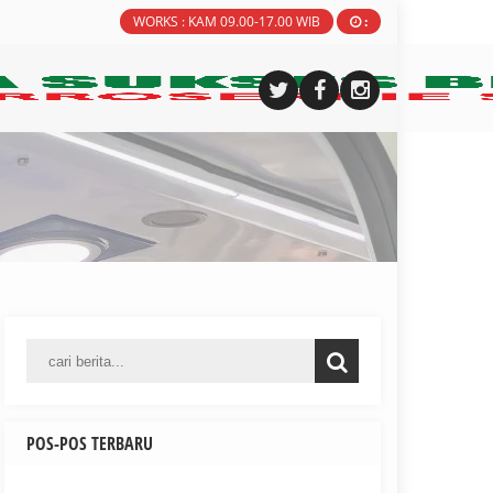
WORKS : KAM 09.00-17.00 WIB
:
POS-POS TERBARU