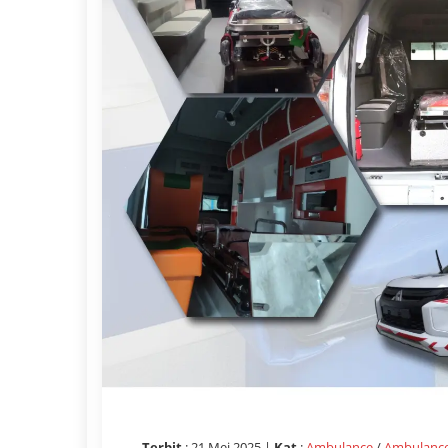
Terbit
: 21 Mei 2025 |
Kat
:
Ambulance
/
Ambulance