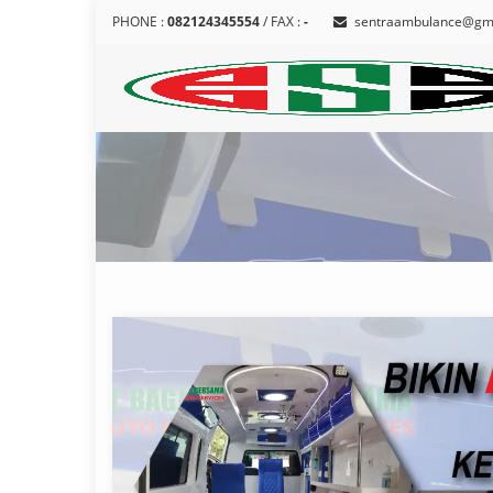
PHONE :
082124345554
/ FAX :
-
sentraambulance@gm