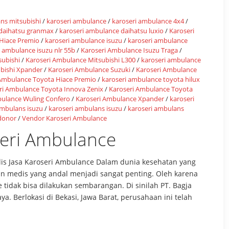
ans mitsubishi
/
karoseri ambulance
/
karoseri ambulance 4x4
/
 daihatsu granmax
/
karoseri ambulance daihatsu luxio
/
Karoseri
Hiace Premio
/
karoseri ambulance isuzu
/
karoseri ambulance
i ambulance isuzu nlr 55b
/
Karoseri Ambulance Isuzu Traga
/
subishi
/
Karoseri Ambulance Mitsubishi L300
/
karoseri ambulance
bishi Xpander
/
Karoseri Ambulance Suzuki
/
Karoseri Ambulance
 Ambulance Toyota Hiace Premio
/
karoseri ambulance toyota hilux
ri Ambulance Toyota Innova Zenix
/
Karoseri Ambulance Toyota
bulance Wuling Confero
/
Karoseri Ambulance Xpander
/
karoseri
ambulans isuzu
/
karoseri ambulans isuzu
/
karoseri ambulans
 donor
/
Vendor Karoseri Ambulance
oseri Ambulance
alis Jasa Karoseri Ambulance Dalam dunia kesehatan yang
n medis yang andal menjadi sangat penting. Oleh karena
e tidak bisa dilakukan sembarangan. Di sinilah PT. Bagja
a. Berlokasi di Bekasi, Jawa Barat, perusahaan ini telah