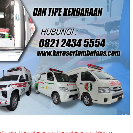
 Daihatsu
/
karoseri ambulance
/
karoseri ambulance daihatsu
/