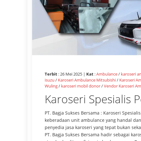
Terbit
: 26 Mei 2025 |
Kat
:
Ambulance
/
karoseri 
isuzu
/
Karoseri Ambulance Mitsubishi
/
Karoseri A
Wuling
/
karoseri mobil donor
/
Vendor Karoseri A
Karoseri Spesiali
PT. Bagja Sukses Bersama : Karoseri Spesia
keberadaan unit ambulance yang handal dan 
penyedia jasa karoseri yang tepat bukan seka
PT. Bagja Sukses Bersama hadir sebagai ka