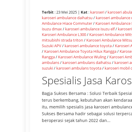
Terbit
: 23 Mei 2025 |
Kat
:
karoseri
/
karoseri abul
karoseri ambulance daihatsu
/
karoseri ambulance
Ambulance Hiace Commuter
/
Karoseri Ambulance 
isuzu dmax
/
karoseri ambulance isuzu elf
/
karoser
Karoseri Ambulance L300
/
Karoseri Ambulance Mit
mitsubishi strada triton
/
Karoseri Ambulance Mitsu
Suzuki APV
/
karoseri ambulance toyota
/
Karoseri
/
Karoseri Ambulance Toyota Hilux Rangga
/
Karose
Rangga
/
Karoseri Ambulance Wuling
/
Karoseri Am
ambulans
/
karoseri ambulans daihatsu
/
karoseri 
suzuki
/
karoseri ambulans toyota
/
karoseri mobil
Spesialis Jasa Kar
Bagja Sukses Bersama : Solusi Terbaik Spesi
terus berkembang, kebutuhan akan kendaraa
itu, memilih spesialis jasa karoseri ambulanc
Sukses Bersama hadir sebagai solusi terpercay
beroperasi sejak tahun 2022 dan...