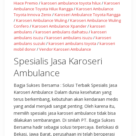
Hiace Premio
/
karoseri ambulance toyota hilux
/
Karoseri
Ambulance Toyota Hilux Rangga
/
Karoseri Ambulance
Toyota Innova Zenix
/
Karoseri Ambulance Toyota Rangga
/
Karoseri Ambulance Wuling
/
Karoseri Ambulance Wuling
Confero
/
Karoseri Ambulance Xpander
/
karoseri
ambulans
/
karoseri ambulans daihatsu
/
karoseri
ambulans isuzu
/
karoseri ambulans isuzu
/
karoseri
ambulans suzuki
/
karoseri ambulans toyota
/
karoseri
mobil donor
/
Vendor Karoseri Ambulance
Spesialis Jasa Karoseri
Ambulance
Bagja Sukses Bersama : Solusi Terbaik Spesialis Jasa
Karoseri Ambulance Dalam dunia kesehatan yang
terus berkembang, kebutuhan akan kendaraan medis
yang andal menjadi sangat penting. Oleh karena itu,
memilih spesialis jasa karoseri ambulance tidak bisa
dilakukan sembarangan. Di sinilah PT. Bagja Sukses
Bersama hadir sebagai solusi terpercaya. Berlokasi di
Bekasi, Jawa Barat, perusahaan ini telah beroperasi