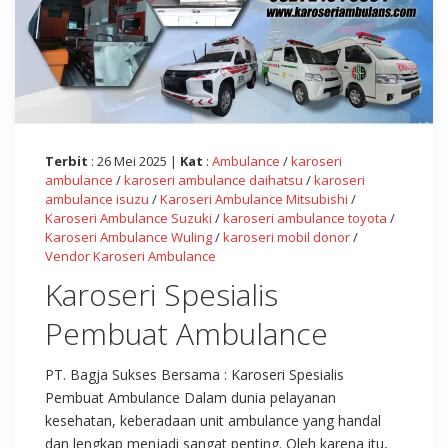
Terbit
: 26 Mei 2025 |
Kat
:
Ambulance
/
karoseri
ambulance
/
karoseri ambulance daihatsu
/
karoseri
ambulance isuzu
/
Karoseri Ambulance Mitsubishi
/
Karoseri Ambulance Suzuki
/
karoseri ambulance toyota
/
Karoseri Ambulance Wuling
/
karoseri mobil donor
/
Vendor Karoseri Ambulance
Karoseri Spesialis
Pembuat Ambulance
PT. Bagja Sukses Bersama : Karoseri Spesialis
Pembuat Ambulance Dalam dunia pelayanan
kesehatan, keberadaan unit ambulance yang handal
dan lengkap menjadi sangat penting. Oleh karena itu,