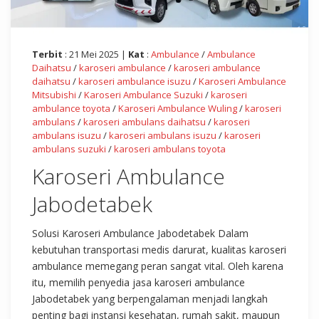
Terbit
: 21 Mei 2025 |
Kat
:
Ambulance
/
Ambulance
Daihatsu
/
karoseri ambulance
/
karoseri ambulance
daihatsu
/
karoseri ambulance isuzu
/
Karoseri Ambulance
Mitsubishi
/
Karoseri Ambulance Suzuki
/
karoseri
ambulance toyota
/
Karoseri Ambulance Wuling
/
karoseri
ambulans
/
karoseri ambulans daihatsu
/
karoseri
ambulans isuzu
/
karoseri ambulans isuzu
/
karoseri
ambulans suzuki
/
karoseri ambulans toyota
Karoseri Ambulance
Jabodetabek
Solusi Karoseri Ambulance Jabodetabek Dalam
kebutuhan transportasi medis darurat, kualitas karoseri
ambulance memegang peran sangat vital. Oleh karena
itu, memilih penyedia jasa karoseri ambulance
Jabodetabek yang berpengalaman menjadi langkah
penting bagi instansi kesehatan, rumah sakit, maupun