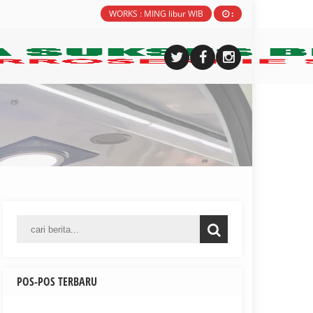
WORKS : MING libur WIB
:
POS-POS TERBARU