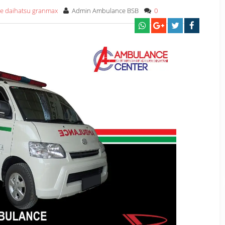
e daihatsu granmax
Admin Ambulance BSB
0