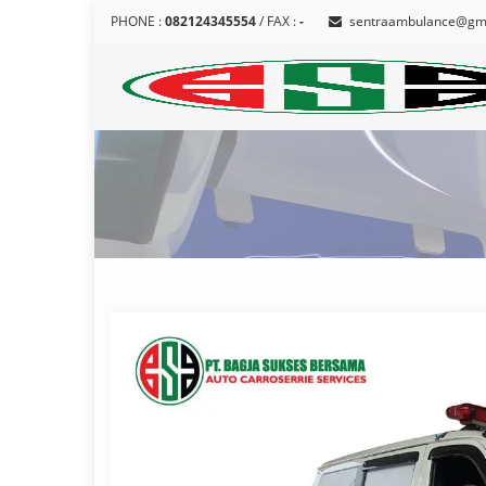
PHONE :
082124345554
/ FAX :
-
sentraambulance@gm