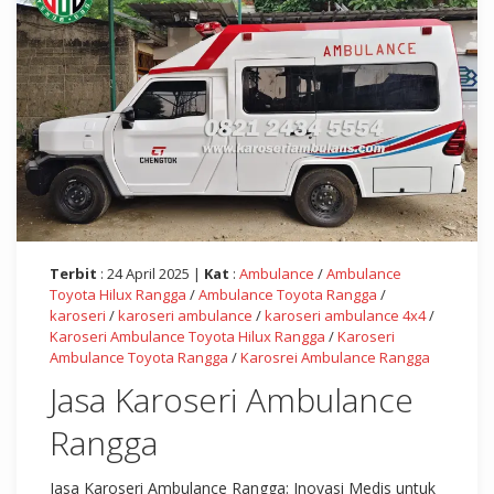
Terbit
: 24 April 2025 |
Kat
:
Ambulance
/
Ambulance
Toyota Hilux Rangga
/
Ambulance Toyota Rangga
/
karoseri
/
karoseri ambulance
/
karoseri ambulance 4x4
/
Karoseri Ambulance Toyota Hilux Rangga
/
Karoseri
Ambulance Toyota Rangga
/
Karosrei Ambulance Rangga
Jasa Karoseri Ambulance
Rangga
Jasa Karoseri Ambulance Rangga: Inovasi Medis untuk