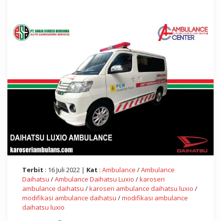
Terbit
: 16 Juli 2022 |
Kat
:
Ambulance
/
Ambulance
Daihatsu
/
Ambulance Daihatsu Luxio
/
karoseri
ambulance daihatsu
/
karoseri ambulance daihatsu luxio
/
modifikasi ambulance daihatsu
/
modifikasi ambulance
daihatsu luxio