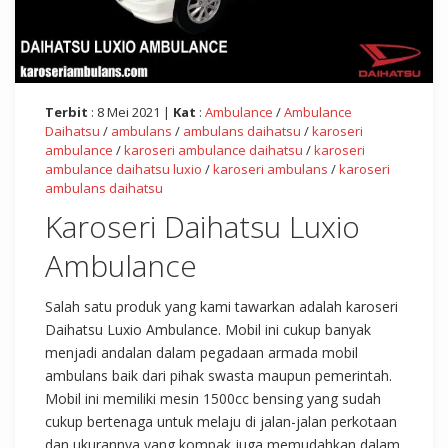
Terbit
: 8 Mei 2021 |
Kat
:
Ambulance
/
Ambulance
Daihatsu
/
ambulans
/
ambulans daihatsu
/
karoseri
ambulance
/
karoseri ambulance daihatsu
/
karoseri
ambulance daihatsu luxio
/
karoseri ambulans
/
karoseri
ambulans daihatsu
Karoseri Daihatsu Luxio
Ambulance
Salah satu produk yang kami tawarkan adalah karoseri
Daihatsu Luxio Ambulance. Mobil ini cukup banyak
menjadi andalan dalam pegadaan armada mobil
ambulans baik dari pihak swasta maupun pemerintah.
Mobil ini memiliki mesin 1500cc bensing yang sudah
cukup bertenaga untuk melaju di jalan-jalan perkotaan
dan ukurannya yang kompak juga memudahkan dalam