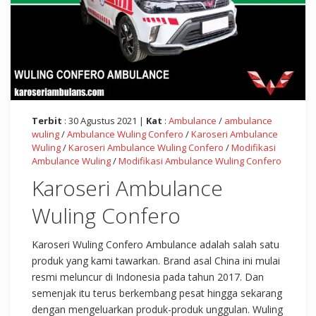
Terbit
: 30 Agustus 2021 |
Kat
:
Ambulance
/
ambulance
wuling
/
Ambulance Wuling Confero
/
Karoseri Ambulance
Wuling
/
Karoseri Ambulance Wuling Confero
/
Modifikasi
Ambulance Wuling
/
Modifikasi Ambulance Wuling Confero
Karoseri Ambulance
Wuling Confero
Karoseri Wuling Confero Ambulance adalah salah satu
produk yang kami tawarkan. Brand asal China ini mulai
resmi meluncur di Indonesia pada tahun 2017. Dan
semenjak itu terus berkembang pesat hingga sekarang
dengan mengeluarkan produk-produk unggulan. Wuling