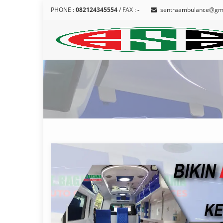
PHONE :
082124345554
/ FAX :
-
sentraambulance@gm