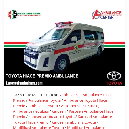
Terbit
: 18 Mei 2021 |
Kat
:
Ambulance
/
Ambulance Hiace
Premio
/
Ambulance Toyota
/
Ambulance Toyota HIace
Premio
/
ambulans toyota
/
Automotive
/
E Katalog
Ambulance
/
edukasi
/
karoseri
/
Karoseri Ambulance Hiace
Premio
/
karoseri ambulance toyota
/
Karoseri Ambulance
Toyota Hiace Premio
/
karoseri ambulans toyota
/
Modifikasi Ambulance Toyota
/
Modifikasi Ambulance