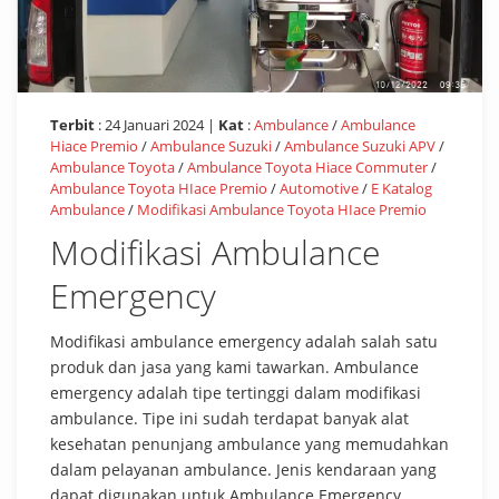
Terbit
: 24 Januari 2024 |
Kat
:
Ambulance
/
Ambulance
Hiace Premio
/
Ambulance Suzuki
/
Ambulance Suzuki APV
/
Ambulance Toyota
/
Ambulance Toyota Hiace Commuter
/
Ambulance Toyota HIace Premio
/
Automotive
/
E Katalog
Ambulance
/
Modifikasi Ambulance Toyota HIace Premio
Modifikasi Ambulance
Emergency
Modifikasi ambulance emergency adalah salah satu
produk dan jasa yang kami tawarkan. Ambulance
emergency adalah tipe tertinggi dalam modifikasi
ambulance. Tipe ini sudah terdapat banyak alat
kesehatan penunjang ambulance yang memudahkan
dalam pelayanan ambulance. Jenis kendaraan yang
dapat digunakan untuk Ambulance Emergency