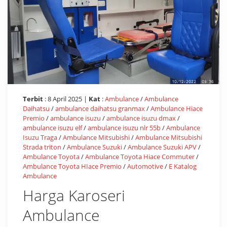
Terbit
: 8 April 2025 |
Kat
:
Ambulance
/
Ambulance
Daihatsu
/
ambulance daihatsu granmax
/
Ambulance Hiace
Premio
/
ambulance isuzu
/
ambulance isuzu dmax
/
ambulance isuzu elf
/
ambulance isuzu nlr 55b
/
Ambulance
Isuzu Traga
/
Ambulance Mitsubishi
/
Ambulance Mitsubishi
Strada triton
/
Ambulance Suzuki
/
Ambulance Suzuki APV
/
Ambulance Toyota
/
Ambulance Toyota Hiace Commuter
/
Ambulance Toyota HIace Premio
/
Automotive
/
E Katalog
Ambulance
Harga Karoseri
Ambulance