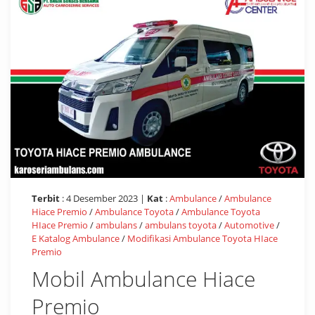
Terbit
: 4 Desember 2023 |
Kat
:
Ambulance
/
Ambulance
Hiace Premio
/
Ambulance Toyota
/
Ambulance Toyota
HIace Premio
/
ambulans
/
ambulans toyota
/
Automotive
/
E Katalog Ambulance
/
Modifikasi Ambulance Toyota HIace
Premio
Mobil Ambulance Hiace
Premio