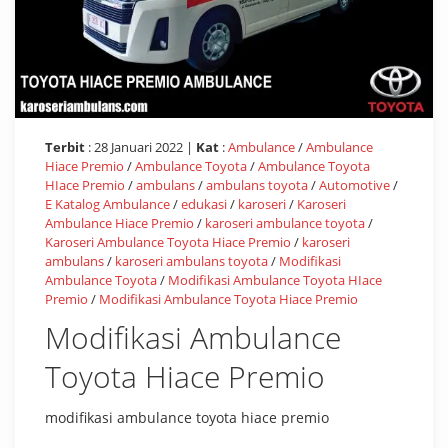
Terbit
: 28 Januari 2022 |
Kat
:
Ambulance
/
Ambulance
Hiace Premio
/
Ambulance Toyota
/
Ambulance Toyota
HIace Premio
/
ambulans
/
ambulans toyota
/
Automotive
/
E Katalog Ambulance
/
edukasi
/
karoseri
/
Karoseri
Ambulance Hiace Premio
/
karoseri ambulance toyota
/
Karoseri Ambulance Toyota Hiace Premio
/
karoseri
ambulans
/
karoseri ambulans toyota
/
Modifikasi
Ambulance Toyota
/
Modifikasi Ambulance Toyota HIace
Premio
/
Modifikasi Ambulance Toyota Hiace Premio
Modifikasi Ambulance
Toyota Hiace Premio
modifikasi ambulance toyota hiace premio