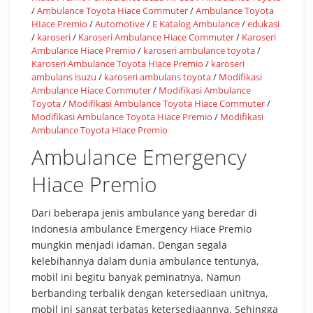
/
Ambulance Toyota Hiace Commuter
/
Ambulance Toyota
HIace Premio
/
Automotive
/
E Katalog Ambulance
/
edukasi
/
karoseri
/
Karoseri Ambulance Hiace Commuter
/
Karoseri
Ambulance Hiace Premio
/
karoseri ambulance toyota
/
Karoseri Ambulance Toyota Hiace Premio
/
karoseri
ambulans isuzu
/
karoseri ambulans toyota
/
Modifikasi
Ambulance Hiace Commuter
/
Modifikasi Ambulance
Toyota
/
Modifikasi Ambulance Toyota Hiace Commuter
/
Modifikasi Ambulance Toyota Hiace Premio
/
Modifikasi
Ambulance Toyota HIace Premio
Ambulance Emergency
Hiace Premio
Dari beberapa jenis ambulance yang beredar di
Indonesia ambulance Emergency Hiace Premio
mungkin menjadi idaman. Dengan segala
kelebihannya dalam dunia ambulance tentunya,
mobil ini begitu banyak peminatnya. Namun
berbanding terbalik dengan ketersediaan unitnya,
mobil ini sangat terbatas ketersediaannya. Sehingga