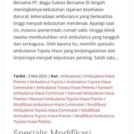
Bersama PT. Bagja Sukses Bersama Di tengah
meningkatnya kebutuhan layanan kesehatan
darurat, keberadaan ambulance yang berkualitas
tinggi menjadi kebutuhan mendesak. Apalagi saat
ini, instansi pemerintah, rumah sakit, hingga klinik
swasta membutuhkan unit ambulance yang tangguh
dan serbaguna. Oleh karena itu, memilih spesialis
ambulance Toyota Hiace yang berpengalaman dan
terpercaya menjadi keputusan penting. Salah satu...
Terbit
: 5 Mei 2025 |
Kat
:
Ambulance
/
Ambulance Hiace
Premio
/
Ambulance Toyota
/
Ambulance Toyota Hiace
Commuter
/
Ambulance Toyota HIace Premio
/
Karoseri
Ambulance Hiace Commuter
/
Karoseri Ambulance Hiace
Premio
/
Karoseri Ambulance Toyota Hiace Premio
/
Modifikasi Ambulance Hiace Commuter
/
Modifikasi
Ambulance Toyota Hiace Commuter
/
Modifikasi
Ambulance Toyota Hiace Premio
/
Modifikasi Ambulance
Toyota HIace Premio
Spesialis Modifikasi