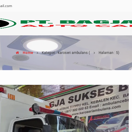
ail.com
Home
Kategori : karoseri ambulans
(
Halaman : 5)