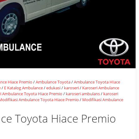
nce Hiace Premio
/
Ambulance Toyota
/
Ambulance Toyota HIace
e
/
E Katalog Ambulance
/
edukasi
/
karoseri
/
Karoseri Ambulance
ri Ambulance Toyota Hiace Premio
/
karoseri ambulans
/
karoseri
Modifikasi Ambulance Toyota Hiace Premio
/
Modifikasi Ambulance
ce Toyota Hiace Premio