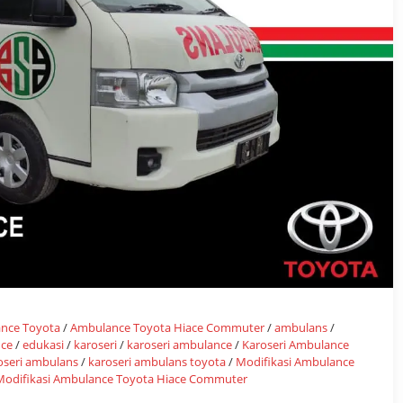
nce Toyota
/
Ambulance Toyota Hiace Commuter
/
ambulans
/
nce
/
edukasi
/
karoseri
/
karoseri ambulance
/
Karoseri Ambulance
oseri ambulans
/
karoseri ambulans toyota
/
Modifikasi Ambulance
Modifikasi Ambulance Toyota Hiace Commuter