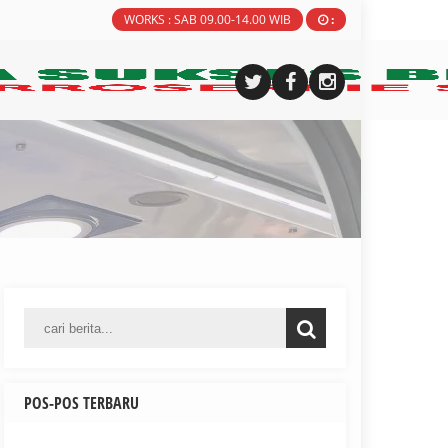
WORKS : SAB 09.00-14.00 WIB
:
POS-POS TERBARU