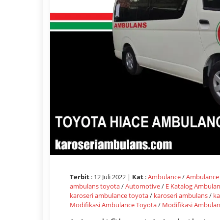
Terbit
: 12 Juli 2022 |
Kat
:
Ambulance
/
Ambulance
ambulans toyota
/
Automotive
/
E Katalog Ambula
karoseri ambulance toyota
/
karoseri ambulans
/
ka
Modifikasi Ambulance Toyota
/
Modifikasi Ambula