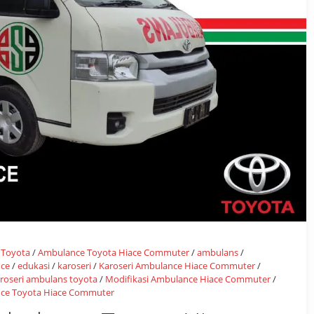
 Toyota
/
Ambulance Toyota Hiace Commuter
/
ambulans
/
nce
/
edukasi
/
karoseri
/
Karoseri Ambulance Hiace Commuter
/
roseri ambulans toyota
/
Modifikasi Ambulance Hiace Commuter
/
nce Toyota Hiace Commuter