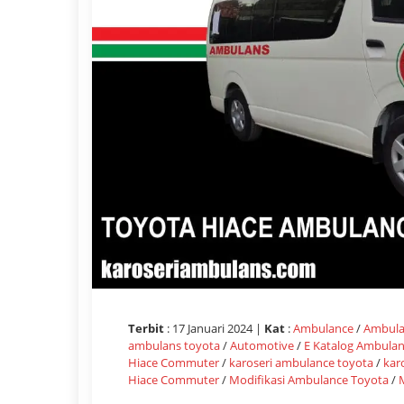
Terbit
: 17 Januari 2024 |
Kat
:
Ambulance
/
Ambula
ambulans toyota
/
Automotive
/
E Katalog Ambula
Hiace Commuter
/
karoseri ambulance toyota
/
kar
Hiace Commuter
/
Modifikasi Ambulance Toyota
/