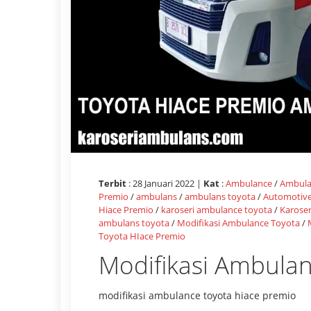
Terbit
: 28 Januari 2022 |
Kat
:
Ambulance
/
Ambula
Premio
/
ambulans
/
ambulans toyota
/
Automotiv
Hiace Premio
/
karoseri ambulance toyota
/
Karose
ambulans toyota
/
Modifikasi Ambulance Toyota
/
Toyota HIace Premio
Modifikasi Ambulan
modifikasi ambulance toyota hiace premio