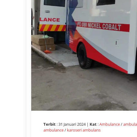
Terbit
: 31 Januari 2024 |
Kat
:
Ambulance
/
ambula
ambulance
/
karoseri ambulans