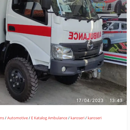
ns
/
Automotive
/
E Katalog Ambulance
/
karoseri
/
karoseri