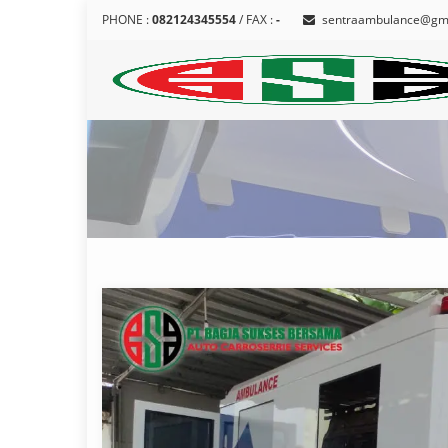
PHONE :
082124345554
/ FAX :
-
sentraambulance@gm