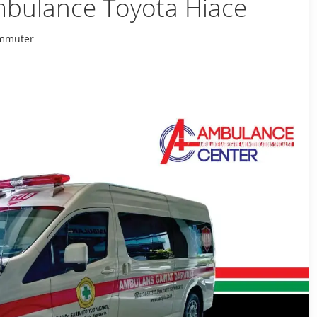
mbulance Toyota Hiace
ommuter