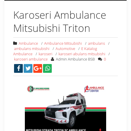
Karoseri Ambulance
Mitsubishi Triton
Ambulance
/
Ambulance Mitsubishi
/
ambulans
/
ambulans mitsubishi
/
Automotive
/
E Katalog
Ambulance
/
karoseri
/
karoseri abulans mitsubishi
/
karoseri ambulance
Admin Ambulance BSB
0