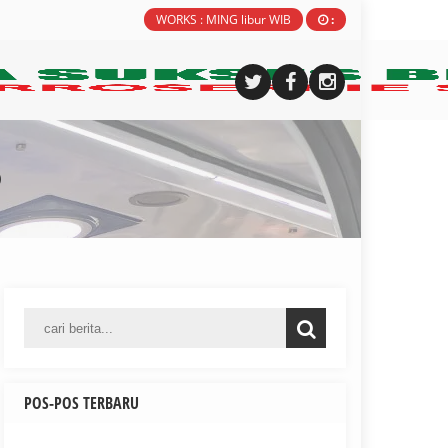
WORKS : MING libur WIB
:
)
POS-POS TERBARU