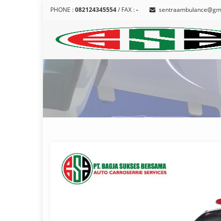
PHONE :
082124345554
/ FAX :
-
sentraambulance@gm