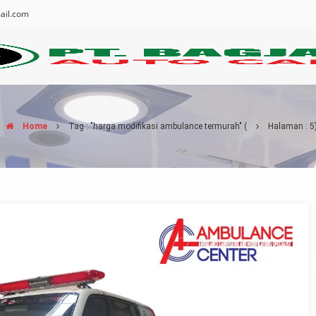
ail.com
Home
Tag : "harga modifikasi ambulance termurah"
(
Halaman : 5