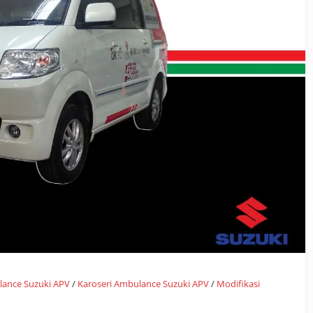
ance Suzuki APV
/
Karoseri Ambulance Suzuki APV
/
Modifikasi