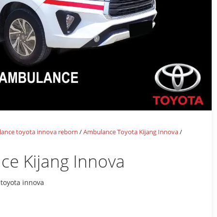
ance toyota innova reborn
/
Ambulance Toyota Kijang Innova
/
ce Kijang Innova
toyota innova