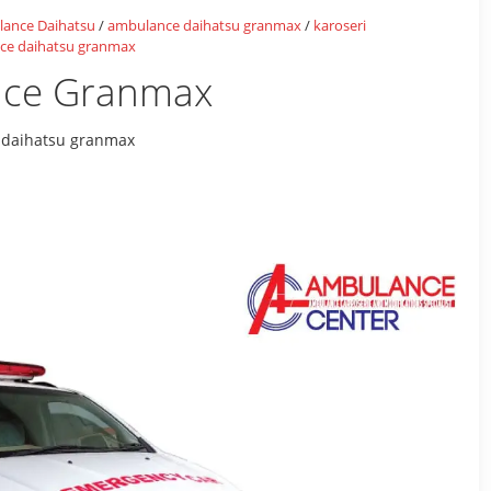
ance Daihatsu
/
ambulance daihatsu granmax
/
karoseri
ce daihatsu granmax
nce Granmax
 daihatsu granmax