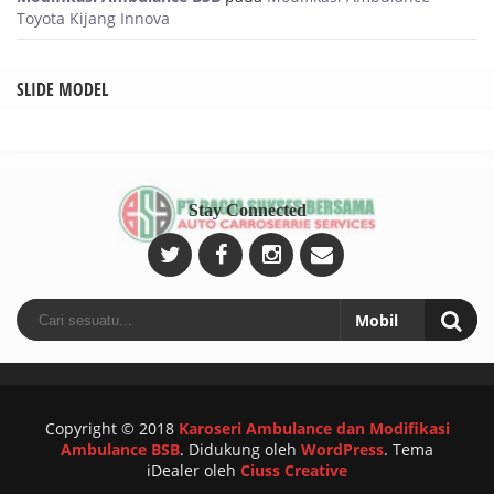
Toyota Kijang Innova
SLIDE MODEL
Stay Connected
Copyright © 2018
Karoseri Ambulance dan Modifikasi
Ambulance BSB
.
Didukung oleh
WordPress
. Tema
iDealer oleh
Ciuss Creative