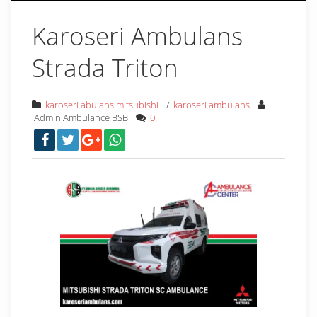
Karoseri Ambulans
Strada Triton
karoseri abulans mitsubishi
/
karoseri ambulans
Admin Ambulance BSB
0