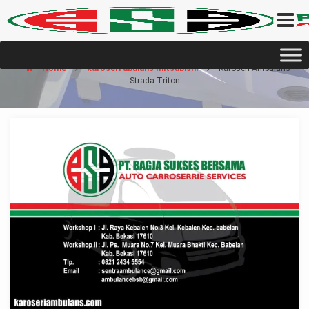
Home
karoseri abulans mitsubishi
Karoseri Ambulans
Strada Triton