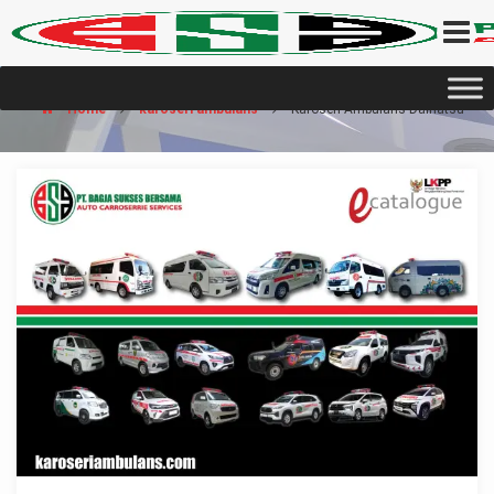
Home
karoseri ambulans
Karoseri Ambulans Daihatsu