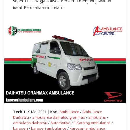
seperti PT. Bagja Sukses Bersama menjadi jawaban
ideal. Perusahaan ini telah...
Terbit
: 9 Mei 2021 |
Kat
:
Ambulance
/
Ambulance
Daihatsu
/
ambulance daihatsu granmax
/
ambulans
/
ambulans daihatsu
/
Automotive
/
E Katalog Ambulance
/
karoseri
/
karoseri ambulance
/
karoseri ambulance