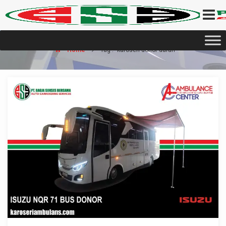
Home
Tag : "karoseri donor darah"