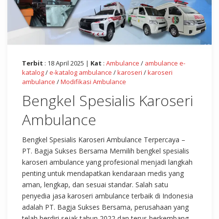
Terbit
: 18 April 2025 |
Kat
:
Ambulance
/
ambulance e-
katalog
/
e-katalog ambulance
/
karoseri
/
karoseri
ambulance
/
Modifikasi Ambulance
Bengkel Spesialis Karoseri
Ambulance
Bengkel Spesialis Karoseri Ambulance Terpercaya –
PT. Bagja Sukses Bersama Memilih bengkel spesialis
karoseri ambulance yang profesional menjadi langkah
penting untuk mendapatkan kendaraan medis yang
aman, lengkap, dan sesuai standar. Salah satu
penyedia jasa karoseri ambulance terbaik di Indonesia
adalah PT. Bagja Sukses Bersama, perusahaan yang
telah berdiri sejak tahun 2022 dan terus berkembang