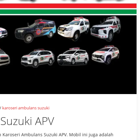
/
karoseri ambulans suzuki
 Suzuki APV
 Karoseri Ambulans Suzuki APV. Mobil ini juga adalah