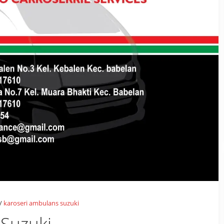
/
karoseri ambulans suzuki
 Suzuki