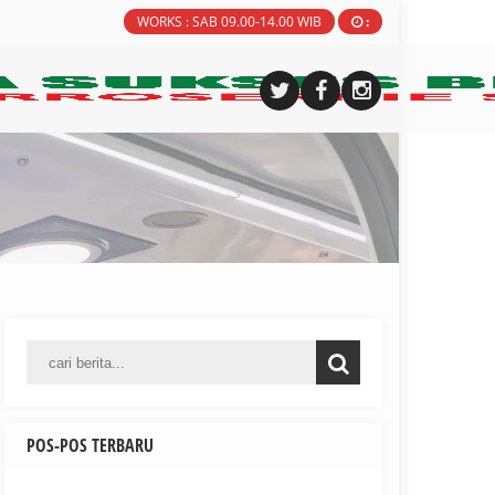
WORKS : SAB 09.00-14.00 WIB
:
POS-POS TERBARU