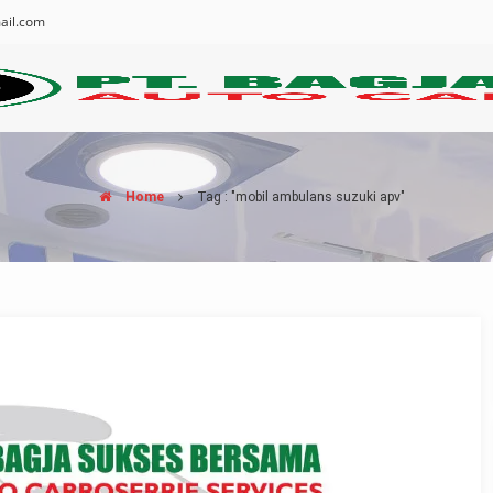
ail.com
Home
Tag : "mobil ambulans suzuki apv"