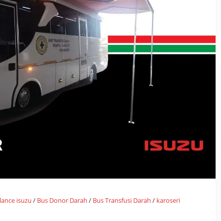
ance isuzu
/
Bus Donor Darah
/
Bus Transfusi Darah
/
karoseri