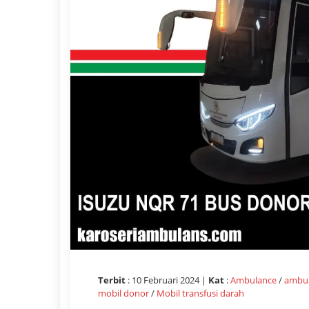
Terbit
: 10 Februari 2024 |
Kat
:
Ambulance
/
ambul
mobil donor
/
Mobil transfusi darah