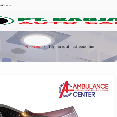
ail.com
Home
Tag : "karoseri mobil donor hino"