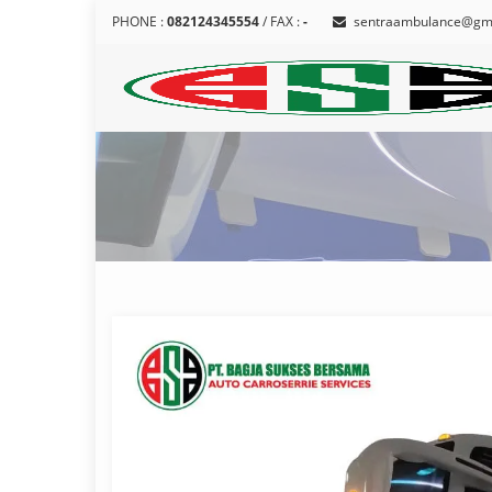
PHONE :
082124345554
/ FAX :
-
sentraambulance@gm