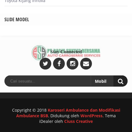
Toyota Kijang Innova
SLIDE MODEL
Stay Connected
Copyright © 2018
Karoseri Ambulance dan Modifikasi
Ambulance BSB
.
Didukung oleh
WordPress
. Tema
iDealer oleh
Ciuss Creative