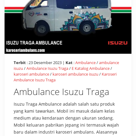
Terbit
: 23 Desember 2023 |
Kat
:
Ambulance
/
ambulance
isuzu
/
Ambulance Isuzu Traga
/
E Katalog Ambulance
/
karoseri ambulance
/
karoseri ambulance isuzu
/
Karoseri
Ambulance Isuzu Traga
Ambulance Isuzu Traga
Isuzu Traga Ambulance adalah salah satu produk
yang kami tawarkan. Mobil ini masuk dalam kelas
medium atau kendaraan dengan ukuran sedang.
Mobil keluaran pabrikan jepang ini termasuk wajah
baru dalam industri karoseri ambulans. Alasannya