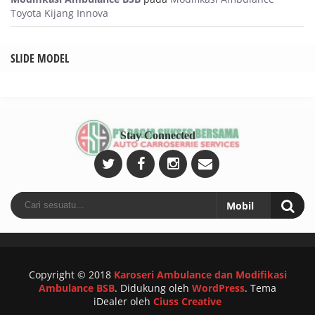
Toyota Kijang Innova
SLIDE MODEL
Stay Connected
Copyright © 2018
Karoseri Ambulance dan Modifikasi
Ambulance BSB
.
Didukung oleh
WordPress
. Tema
iDealer oleh
Ciuss Creative