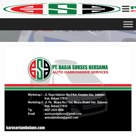
Home
Tag : "ambulans xpander"