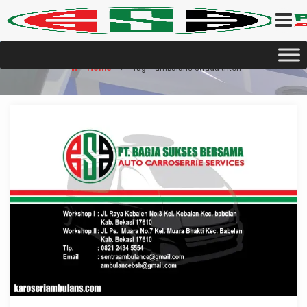
Home
Tag : "ambulans strada triton"