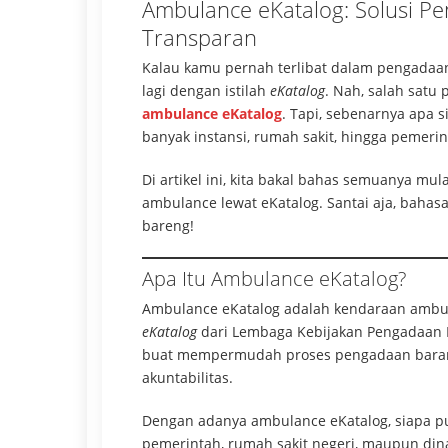
Ambulance eKatalog: Solusi P
Transparan
Kalau kamu pernah terlibat dalam pengadaan
lagi dengan istilah
eKatalog
. Nah, salah satu 
ambulance eKatalog
. Tapi, sebenarnya apa s
banyak instansi, rumah sakit, hingga pemeri
Di artikel ini, kita bakal bahas semuanya mul
ambulance lewat eKatalog. Santai aja, bahas
bareng!
Apa Itu Ambulance eKatalog?
Ambulance eKatalog adalah kendaraan ambula
eKatalog
dari Lembaga Kebijakan Pengadaan Ba
buat mempermudah proses pengadaan barang d
akuntabilitas.
Dengan adanya ambulance eKatalog, siapa pu
pemerintah, rumah sakit negeri, maupun din