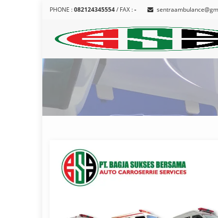
PHONE :
082124345554
/ FAX :
-
sentraambulance@gm