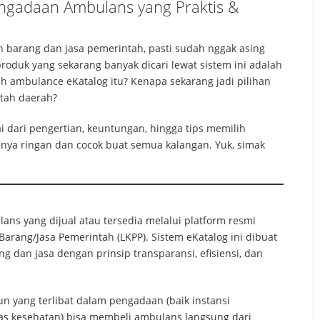
engadaan Ambulans yang Praktis &
 barang dan jasa pemerintah, pasti sudah nggak asing
produk yang sekarang banyak dicari lewat sistem ini adalah
ih ambulance eKatalog itu? Kenapa sekarang jadi pilihan
ntah daerah?
ai dari pengertian, keuntungan, hingga tips memilih
anya ringan dan cocok buat semua kalangan. Yuk, simak
ns yang dijual atau tersedia melalui platform resmi
rang/Jasa Pemerintah (LKPP). Sistem eKatalog ini dibuat
an jasa dengan prinsip transparansi, efisiensi, dan
n yang terlibat dalam pengadaan (baik instansi
as kesehatan) bisa membeli ambulans langsung dari