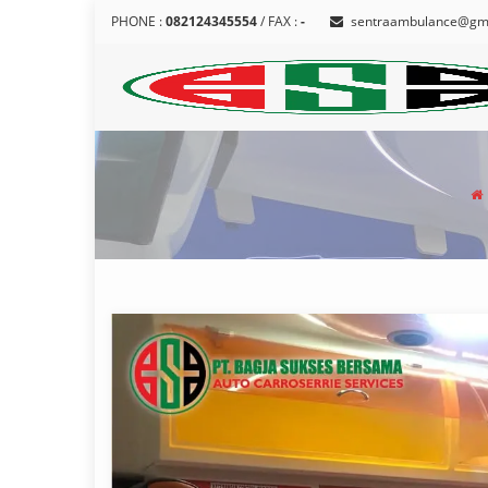
PHONE :
082124345554
/ FAX :
-
sentraambulance@gm