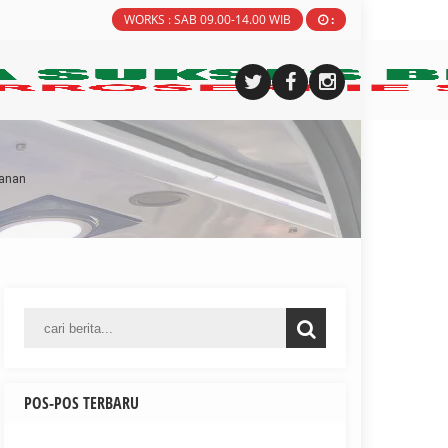
WORKS : SAB 09.00-14.00 WIB
:
lanan
POS-POS TERBARU