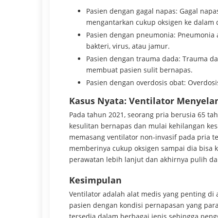
Pasien dengan gagal napas: Gagal napas
mengantarkan cukup oksigen ke dalam 
Pasien dengan pneumonia: Pneumonia a
bakteri, virus, atau jamur.
Pasien dengan trauma dada: Trauma d
membuat pasien sulit bernapas.
Pasien dengan overdosis obat: Overdos
Kasus Nyata: Ventilator Menyel
Pada tahun 2021, seorang pria berusia 65 t
kesulitan bernapas dan mulai kehilangan kes
memasang ventilator non-invasif pada pria t
memberinya cukup oksigen sampai dia bisa ke
perawatan lebih lanjut dan akhirnya pulih d
Kesimpulan
Ventilator adalah alat medis yang penting 
pasien dengan kondisi pernapasan yang para
tersedia dalam berbagai jenis sehingga pen