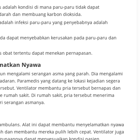
 adalah kondisi di mana paru-paru tidak dapat
darah dan membuang karbon dioksida.
dalah infeksi paru-paru yang penyebabnya adalah
ada dapat menyebabkan kerusakan pada paru-paru dan
is obat tertentu dapat menekan pernapasan.
amatkan Nyawa
ahun mengalami serangan asma yang parah. Dia mengalami
adaran. Paramedis yang datang ke lokasi kejadian segera
ersebut. Ventilator membantu pria tersebut bernapas dan
 rumah sakit. Di rumah sakit, pria tersebut menerima
ari serangan asmanya.
di ambulans. Alat ini dapat membantu menyelamatkan nyawa
h dan membantu mereka pulih lebih cepat. Ventilator juga
ggunaannya dapat menyesuaikan kondisi pasien.