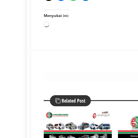
Menyukai ini:
Memuat...
Related Post